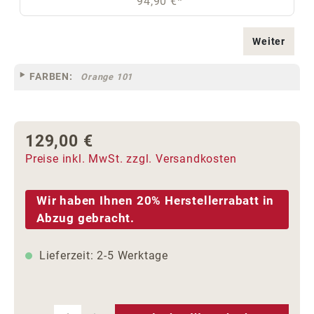
94,90 €*
Weiter
FARBEN:
Orange 101
129,00 €
Regulärer Preis:
Preise inkl. MwSt. zzgl. Versandkosten
Wir haben Ihnen 20% Herstellerrabatt in
Abzug gebracht.
Lieferzeit: 2-5 Werktage
Produkt Anzahl: Gib den gewünschten We