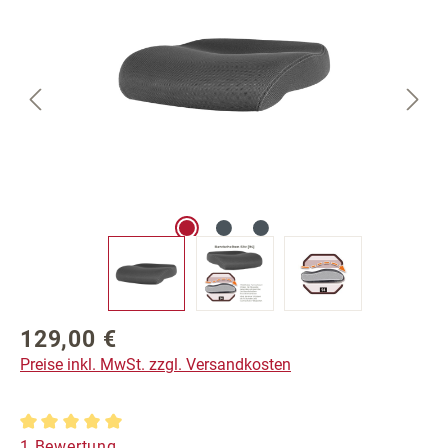
129,00 €
Regulärer Preis:
Preise inkl. MwSt. zzgl. Versandkosten
Durchschnittliche Bewertung von 5 von 5 Sternen
1 Bewertung