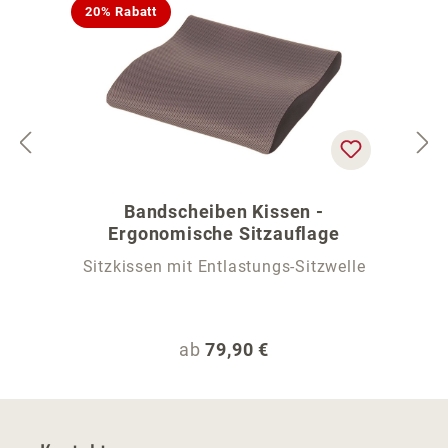
20% Rabatt
Bandscheiben Kissen -
Ergonomische Sitzauflage
Sitzkissen mit Entlastungs-Sitzwelle
Regulärer Preis:
ab
79,90 €