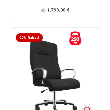
Regulärer Preis:
ab
1.799,00 €
20% Rabatt