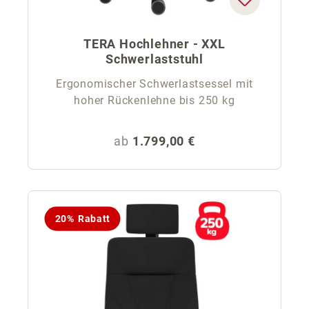
TERA Hochlehner - XXL
Schwerlaststuhl
Ergonomischer Schwerlastsessel mit
hoher Rückenlehne bis 250 kg
Regulärer Preis:
ab
1.799,00 €
20% Rabatt