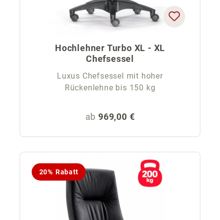
Hochlehner Turbo XL - XL
Chefsessel
Luxus Chefsessel mit hoher
Rückenlehne bis 150 kg
Regulärer Preis:
ab
969,00 €
20% Rabatt