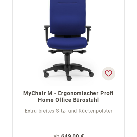
MyChair M - Ergonomischer Profi
Home Office Bürostuhl
Extra breites Sitz- und Rückenpolster
Regulärer Preis:
ab
649,00 €