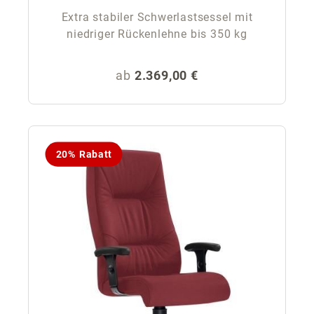
Extra stabiler Schwerlastsessel mit
niedriger Rückenlehne bis 350 kg
Regulärer Preis:
ab
2.369,00 €
20% Rabatt