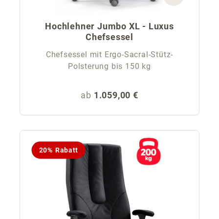
Hochlehner Jumbo XL - Luxus
Chefsessel
Chefsessel mit Ergo-Sacral-Stütz-
Polsterung bis 150 kg
Regulärer Preis:
ab
1.059,00 €
20% Rabatt