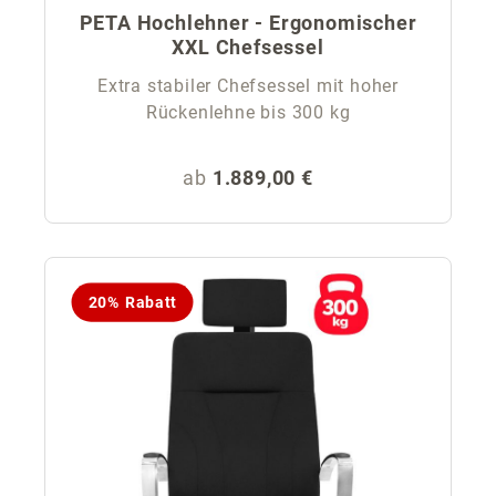
PETA Hochlehner - Ergonomischer
XXL Chefsessel
Extra stabiler Chefsessel mit hoher
Rückenlehne bis 300 kg
Regulärer Preis:
ab
1.889,00 €
20% Rabatt