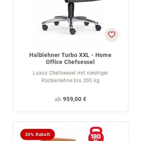
Halblehner Turbo XXL - Home
Office Chefsessel
Luxus Chefsessel mit niedriger
Rückenlehne bis 200 kg
Regulärer Preis:
ab
959,00 €
20% Rabatt