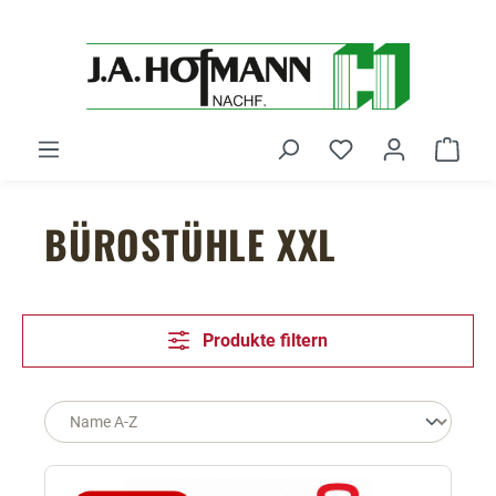
Zum Hauptinhalt springen
Du hast 0 Produ
Ware
BÜROSTÜHLE XXL
Produkte filtern