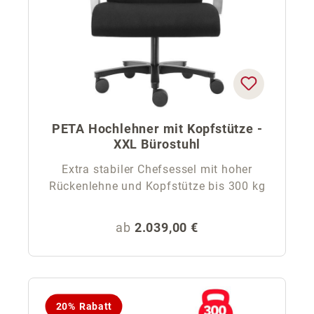
PETA Hochlehner mit Kopfstütze -
XXL Bürostuhl
Extra stabiler Chefsessel mit hoher
Rückenlehne und Kopfstütze bis 300 kg
Regulärer Preis:
ab
2.039,00 €
20% Rabatt