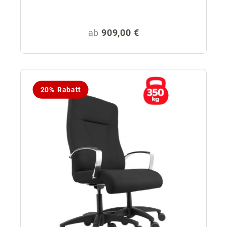
Regulärer Preis:
ab
909,00 €
20% Rabatt