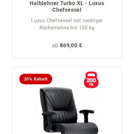
Halblehner Turbo XL - Luxus
Chefsessel
Luxus Chefsessel mit niedriger
Rückenlehne bis 150 kg
Regulärer Preis:
ab
869,00 €
20% Rabatt