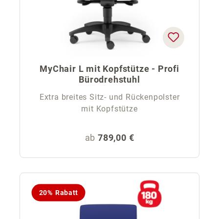
MyChair L mit Kopfstütze - Profi
Bürodrehstuhl
Extra breites Sitz- und Rückenpolster
mit Kopfstütze
Regulärer Preis:
ab
789,00 €
20% Rabatt