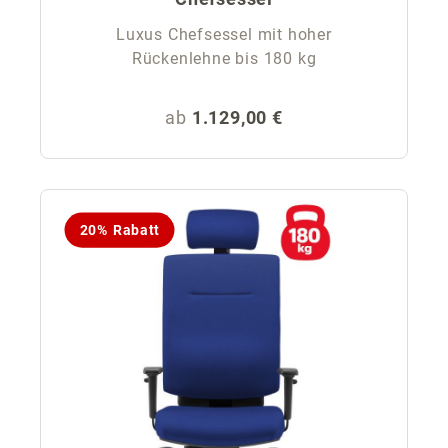
Luxus Chefsessel mit hoher
Rückenlehne bis 180 kg
Regulärer Preis:
ab
1.129,00 €
20% Rabatt