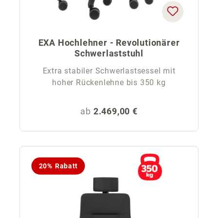
EXA Hochlehner - Revolutionärer
Schwerlaststuhl
Extra stabiler Schwerlastsessel mit
hoher Rückenlehne bis 350 kg
Regulärer Preis:
ab
2.469,00 €
20% Rabatt