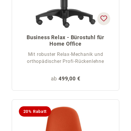
Business Relax - Bürostuhl für
Home Office
Mit robuster Relax-Mechanik und
orthopädischer Profi-Rückenlehne
Regulärer Preis:
ab
499,00 €
20% Rabatt