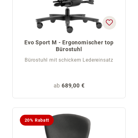
Evo Sport M - Ergonomischer top
Bürostuhl
Bürostuhl mit schickem Ledereinsatz
Regulärer Preis:
ab
689,00 €
20% Rabatt