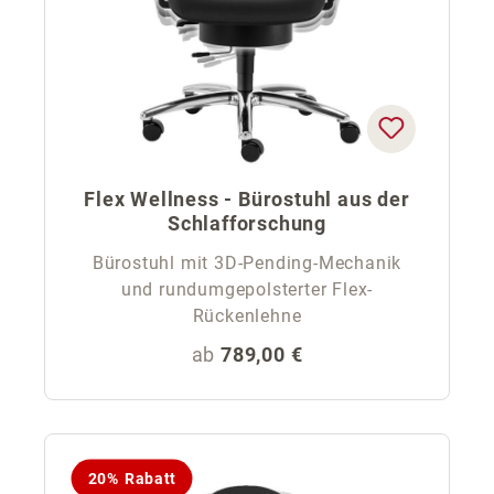
Flex Wellness - Bürostuhl aus der
Schlafforschung
Bürostuhl mit 3D-Pending-Mechanik
und rundumgepolsterter Flex-
Rückenlehne
Regulärer Preis:
ab
789,00 €
20% Rabatt