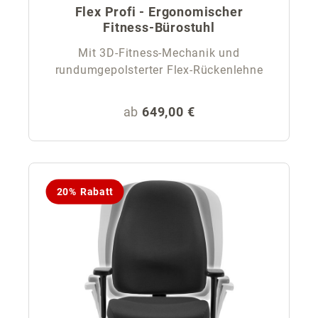
Flex Profi - Ergonomischer
Fitness-Bürostuhl
Mit 3D-Fitness-Mechanik und
rundumgepolsterter Flex-Rückenlehne
Regulärer Preis:
ab
649,00 €
20% Rabatt