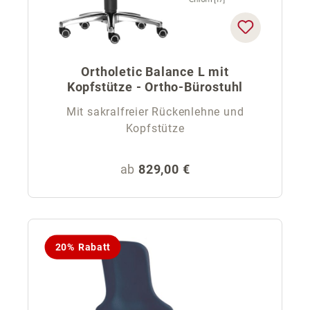
Ortholetic Balance L mit
Kopfstütze - Ortho-Bürostuhl
Mit sakralfreier Rückenlehne und
Kopfstütze
Regulärer Preis:
ab
829,00 €
20% Rabatt