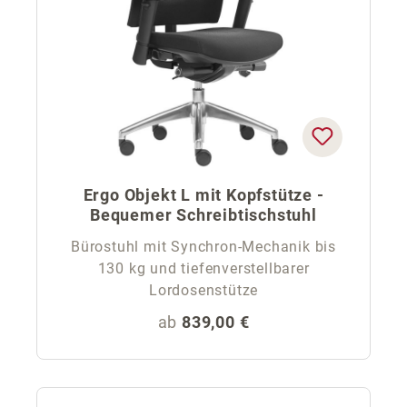
Ergo Objekt L mit Kopfstütze -
Bequemer Schreibtischstuhl
Bürostuhl mit Synchron-Mechanik bis
130 kg und tiefenverstellbarer
Lordosenstütze
Regulärer Preis:
ab
839,00 €