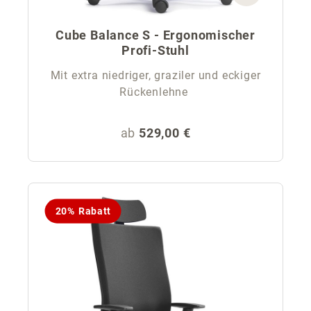
Cube Balance S - Ergonomischer
Profi-Stuhl
Mit extra niedriger, graziler und eckiger
Rückenlehne
Regulärer Preis:
ab
529,00 €
20% Rabatt