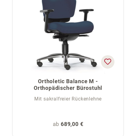
Ortholetic Balance M -
Orthopädischer Bürostuhl
Mit sakralfreier Rückenlehne
Regulärer Preis:
ab
689,00 €