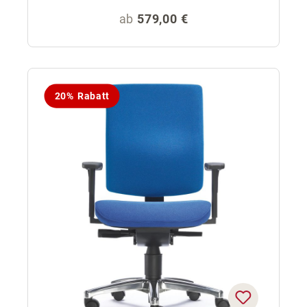
Regulärer Preis:
ab
579,00 €
20% Rabatt