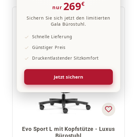
269
€
nur
Sichern Sie sich jetzt den limitierten
20% Rabatt
Gala Bürostuhl.
Schnelle Lieferung
Günstiger Preis
Druckentlastender Sitzkomfort
Jetzt sichern
Evo Sport L mit Kopfstütze - Luxus
Bürostuhl