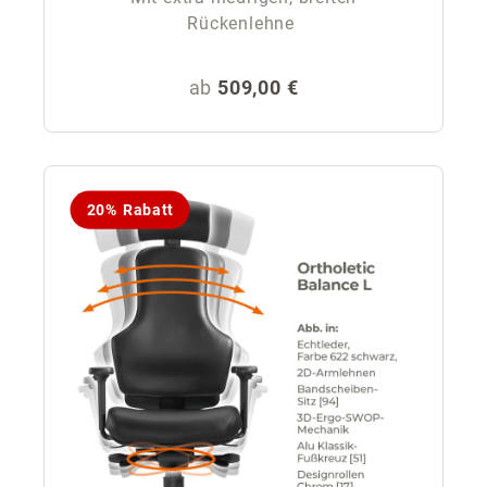
Rückenlehne
Regulärer Preis:
ab
509,00 €
20% Rabatt