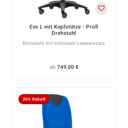
Evo L mit Kopfstütze - Profi
Drehstuhl
Bürostuhl mit schickem Ledereinsatz
Regulärer Preis:
ab
749,00 €
20% Rabatt