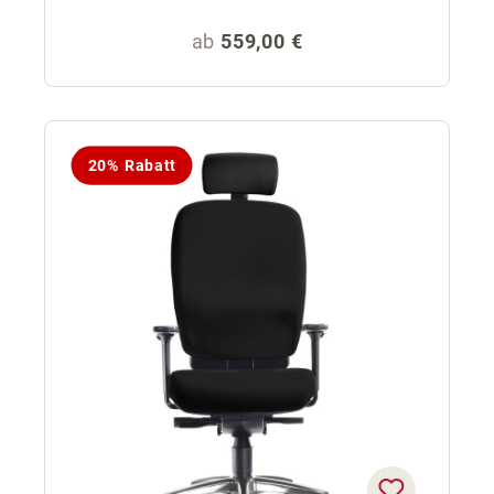
Regulärer Preis:
ab
559,00 €
20% Rabatt