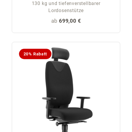
130 kg und tiefenverstellbarer
Lordosenstütze
Regulärer Preis:
ab
699,00 €
20% Rabatt