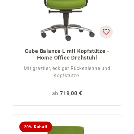
Cube Balance L mit Kopfstütze -
Home Office Drehstuhl
Mit graziler, eckiger Rückenlehne und
Kopfstütze
Regulärer Preis:
ab
719,00 €
20% Rabatt