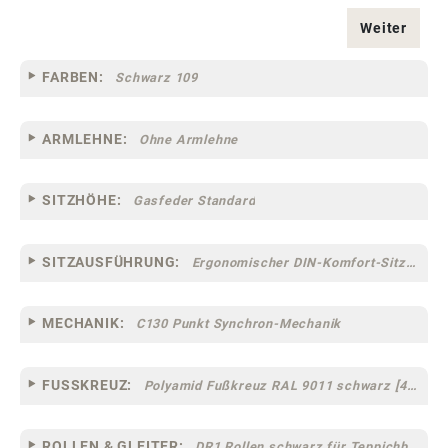
Weiter
FARBEN:
Schwarz 109
ARMLEHNE:
Ohne Armlehne
SITZHÖHE:
Gasfeder Standard
SITZAUSFÜHRUNG:
Ergonomischer DIN-Komfort-Sitz [75]
MECHANIK:
C130 Punkt Synchron-Mechanik
FUSSKREUZ:
Polyamid Fußkreuz RAL 9011 schwarz [44]
ROLLEN & GLEITER:
DR1 Rollen schwarz für Teppichböden [10]