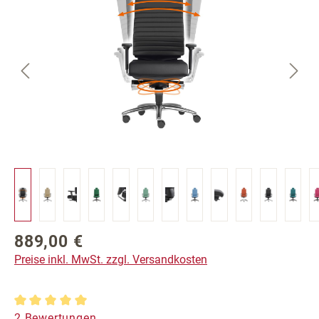
889,00 €
Regulärer Preis:
Preise inkl. MwSt. zzgl. Versandkosten
Durchschnittliche Bewertung von 5 von 5 Sternen
2 Bewertungen