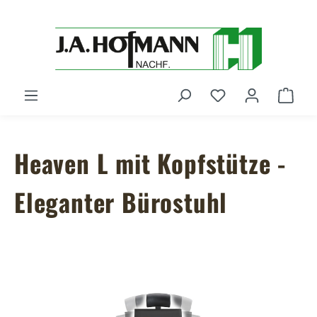
Zum Hauptinhalt springen
Du hast 0 Produ
Ware
Heaven L mit Kopfstütze -
Eleganter Bürostuhl
Bildergalerie überspringen