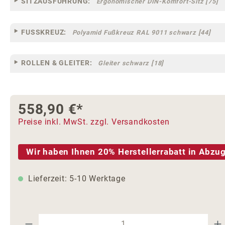
SITZAUSFÜHRUNG:
Ergonomischer DIN-Komfort-Sitz [75]
FUSSKREUZ:
Polyamid Fußkreuz RAL 9011 schwarz [44]
ROLLEN & GLEITER:
Gleiter schwarz [18]
558,90 €*
Preise inkl. MwSt. zzgl. Versandkosten
Wir haben Ihnen 20% Herstellerrabatt in Abzug
Lieferzeit: 5-10 Werktage
Produkt Anzahl: Gib den gewünschte