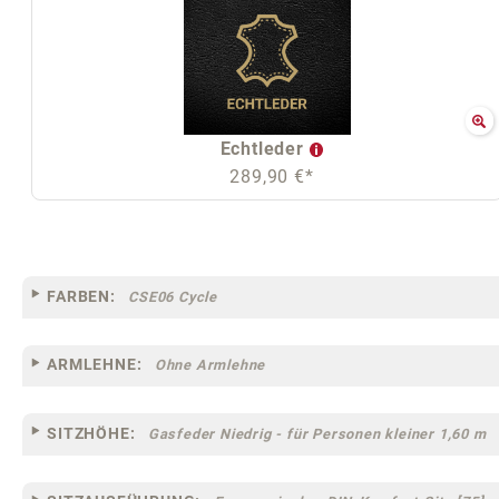
Echtleder
289,90 €*
FARBEN:
CSE06 Cycle
ARMLEHNE:
Ohne Armlehne
SITZHÖHE:
Gasfeder Niedrig - für Personen kleiner 1,60 m