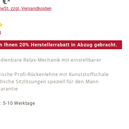
 €*
 MwSt. zzgl. Versandkosten
tliche Bewertung von 5 von 5 Sternen
g
n Ihnen 20% Herstellerrabatt in Abzug gebracht.
edienbare Relax-Mechanik mit einstellbarer
sche Profi-Rückenlehne mit Kunststoffschale
ische Sitzlösungen speziell für den Mann
Garantie
t: 5-10 Werktage