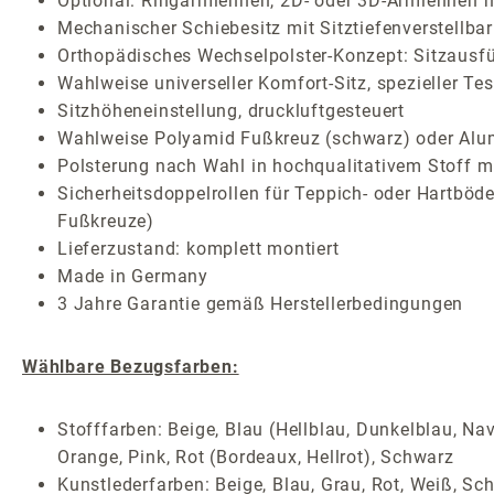
Optional: Ringarmlehnen, 2D- oder 3D-Armlehnen m
Mechanischer Schiebesitz mit Sitztiefenverstellbar
Orthopädisches Wechselpolster-Konzept: Sitzausf
Wahlweise universeller Komfort-Sitz, spezieller Te
Sitzhöheneinstellung, druckluftgesteuert
Wahlweise Polyamid Fußkreuz (schwarz) oder Alum
Polsterung nach Wahl in hochqualitativem Stoff mi
Sicherheitsdoppelrollen für Teppich- oder Hartböde
Fußkreuze)
Lieferzustand: komplett montiert
Made in Germany
3 Jahre Garantie gemäß Herstellerbedingungen
Wählbare Bezugsfarben:
Stofffarben: Beige, Blau (Hellblau, Dunkelblau, Nav
Orange, Pink, Rot (Bordeaux, Hellrot), Schwarz
Kunstlederfarben: Beige, Blau, Grau, Rot, Weiß, Sc