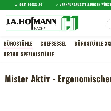
0931 90088-20
VERKAUFSAUSSTELLUNG IN WÜRZB
m Hauptinhalt springen
Zur Suche springen
Zur Hauptnavigation springen
BÜROSTÜHLE
CHEFSESSEL
BÜROSTÜHLE XX
ORTHO-SPEZIALSTÜHLE
Mister Aktiv - Ergonomische