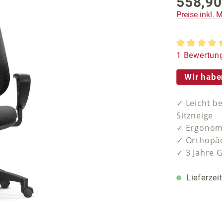
558,90
Preise inkl.
Durchschnit
1 Bewertun
Wir habe
✓ Leicht b
Sitzneige
✓ Ergonomi
✓ Orthopäd
✓ 3 Jahre 
Lieferzei