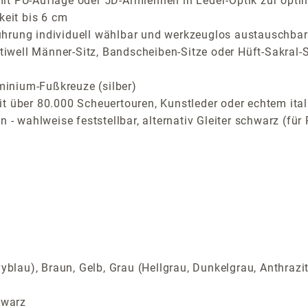
it PU-Auflage oder 5D-Armlehnen in Leder-Optik zur opti
keit bis 6 cm
ührung individuell wählbar und werkzeuglos austauschbar
stiwell Männer-Sitz, Bandscheiben-Sitze oder Hüft-Sakral-S
inium-Fußkreuze (silber)
t über 80.000 Scheuertouren, Kunstleder oder echtem ital
n - wahlweise feststellbar, alternativ Gleiter schwarz (f
yblau), Braun, Gelb, Grau (Hellgrau, Dunkelgrau, Anthrazi
hwarz