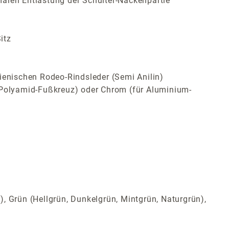
malen Entlastung der Schulter-Nackenpartie
itz
ienischen Rodeo-Rindsleder (Semi Anilin)
ür Polyamid-Fußkreuz) oder Chrom (für Aluminium-
t), Grün (Hellgrün, Dunkelgrün, Mintgrün, Naturgrün),