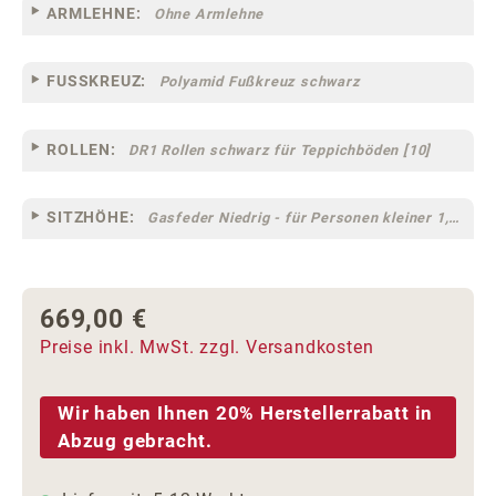
ARMLEHNE:
Ohne Armlehne
FUSSKREUZ:
Polyamid Fußkreuz schwarz
ROLLEN:
DR1 Rollen schwarz für Teppichböden [10]
SITZHÖHE:
Gasfeder Niedrig - für Personen kleiner 1,60 m
669,00 €
Regulärer Preis:
Preise inkl. MwSt. zzgl. Versandkosten
Wir haben Ihnen 20% Herstellerrabatt in
Abzug gebracht.