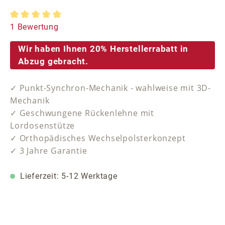
Durchschnittliche Bewertung von 5 von 5 Sternen
1 Bewertung
Wir haben Ihnen 20% Herstellerrabatt in
Abzug gebracht.
✓ Punkt-Synchron-Mechanik - wahlweise mit 3D-
Mechanik
✓ Geschwungene Rückenlehne mit
Lordosenstütze
✓ Orthopädisches Wechselpolsterkonzept
✓ 3 Jahre Garantie
Lieferzeit: 5-12 Werktage