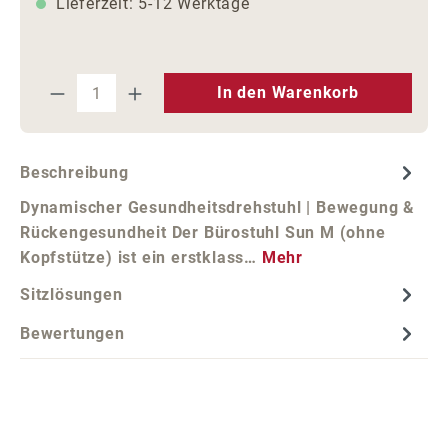
Lieferzeit: 5-12 Werktage
Produkt Anzahl: Gib den gewünschten We
In den Warenkorb
Beschreibung
Dynamischer Gesundheitsdrehstuhl | Bewegung &
Rückengesundheit Der Bürostuhl Sun M (ohne
Kopfstütze) ist ein erstklass…
Mehr
Sitzlösungen
Bewertungen