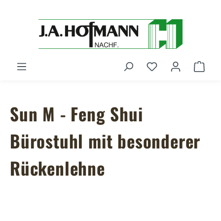
Zum Hauptinhalt springen
Du hast 0 Produ
Ware
Sun M - Feng Shui
Bürostuhl mit besonderer
Rückenlehne