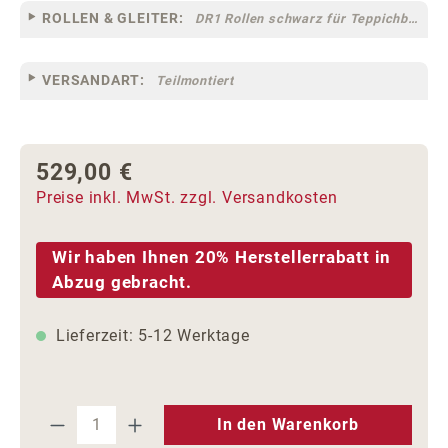
ROLLEN & GLEITER:
DR1 Rollen schwarz für Teppichböden [10]
VERSANDART:
Teilmontiert
529,00 €
Regulärer Preis:
Preise inkl. MwSt. zzgl. Versandkosten
Wir haben Ihnen 20% Herstellerrabatt in
Abzug gebracht.
Lieferzeit: 5-12 Werktage
Produkt Anzahl: Gib den gewünschten We
In den Warenkorb