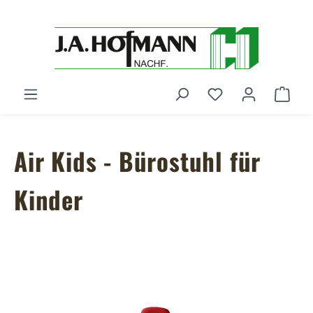
Zum Hauptinhalt springen
Du hast 0 Produ
Ware
Air Kids - Bürostuhl für
Kinder
Bildergalerie überspringen