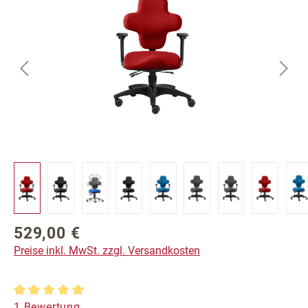
529,00 €
Regulärer Preis:
Preise inkl. MwSt. zzgl. Versandkosten
Durchschnittliche Bewertung von 5 von 5 Sternen
1 Bewertung