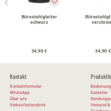
Bürostuhlgleiter
Bürostuhlgl
schwarz
verchro
Regulärer Preis:
Regulär
34,90 €
34,90 €
Kontakt
Produkth
Kontaktformular
Bedienung
WhatsApp
Garantie
Über uns
Sendungsv
Verkaufsstandorte
Versand &