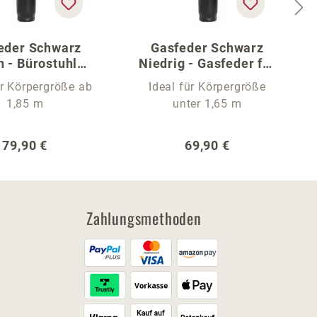
eder Schwarz
Gasfeder Schwarz
 - Bürostuhl
Niedrig - Gasfeder für
Gasfeder
Bürostühle
ür Körpergröße ab
Ideal für Körpergröße
1,85 m
unter 1,65 m
Regulärer Preis:
Regulärer Preis:
79,90 €
69,90 €
Zahlungsmethoden