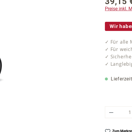
39,15 
Regulärer P
Preise inkl.
Wir habe
✓ Für alle
✓ Für weic
✓ Sicherhe
✓ Langlebi
Lieferzei
Produkt
Zum Merkzet