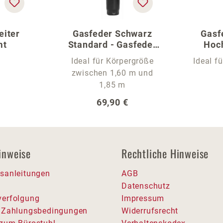
eiter
Gasfeder Schwarz
Gasf
mt
Standard - Gasfeder
Hoch
für den Bürostuhl
Ideal für Körpergröße
Ideal f
zwischen 1,60 m und
1,85 m
er Preis:
Regulärer Preis:
69,90 €
inweise
Rechtliche Hinweise
sanleitungen
AGB
Datenschutz
erfolgung
Impressum
 Zahlungsbedingungen
Widerrufsrecht