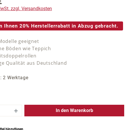
€
reis:
 MwSt. zzgl. Versandkosten
n Ihnen 20% Herstellerrabatt in Abzug gebracht.
 Modelle geeignet
he Böden wie Teppich
itsdoppelrollen
ge Qualität aus Deutschland
t: 2 Werktage
 Anzahl: Gib den gewünschten Wert ein 
In den Warenkorb
tel hinzufügen