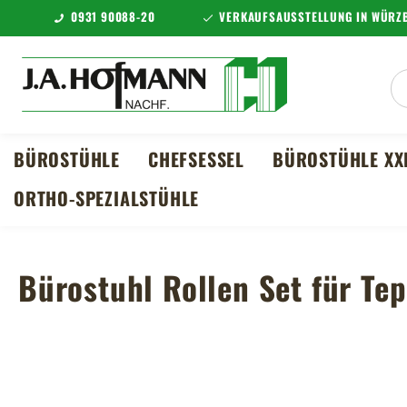
0931 90088-20
VERKAUFSAUSSTELLUNG IN WÜRZB
m Hauptinhalt springen
Zur Suche springen
Zur Hauptnavigation springen
BÜROSTÜHLE
CHEFSESSEL
BÜROSTÜHLE XX
ORTHO-SPEZIALSTÜHLE
Bürostuhl Rollen Set für T