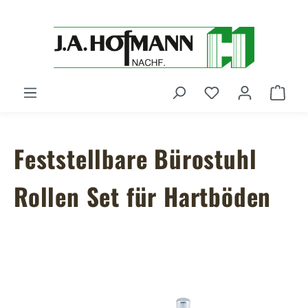
Zum Hauptinhalt springen
Du hast 0 Produ
Ware
Feststellbare Bürostuhl
Rollen Set für Hartböden
Bildergalerie überspringen