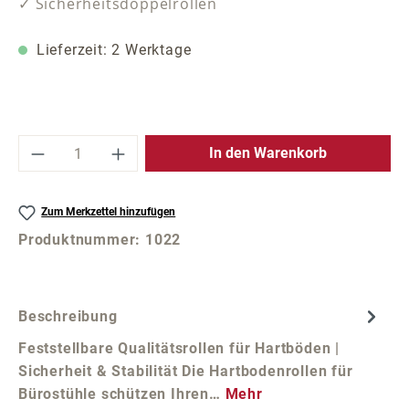
✓ Sicherheitsdoppelrollen
Lieferzeit: 2 Werktage
Produkt Anzahl: Gib den gewünschten Wer
In den Warenkorb
Zum Merkzettel hinzufügen
Produktnummer:
1022
Beschreibung
Feststellbare Qualitätsrollen für Hartböden |
Sicherheit & Stabilität Die Hartbodenrollen für
Bürostühle schützen Ihren…
Mehr